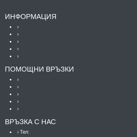
ИНФОРМАЦИЯ
›
За нас
›
Продукти
›
Новини
›
Приложения
›
Проекти
ПОМОЩНИ ВРЪЗКИ
›
Данни за фирмата
›
Общи условия
›
Поверителност
›
Кариера
›
Карта на сайта
ВРЪЗКА С НАС
› Тел:
+359 32 621 929