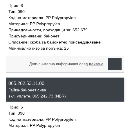
Прио:
6
Тип:
090
Код на материала:
PP Polypropylen
Материал:
PP Polypropylen
Принадлежности, подходящи за:
652,679
Присъединяване:
байонет
Описание:
скоба за байонетно присъединяване
Минимално к-во за поръчка:
25
Допълнителна информация след
влизане
065.202.53.11.00
Гайка-байонет сива
вкл. уплътн. 065.242.73 (NBR)
Прио:
6
Тип:
090
Код на материала:
PP Polypropylen
Материал:
PP Polypropylen