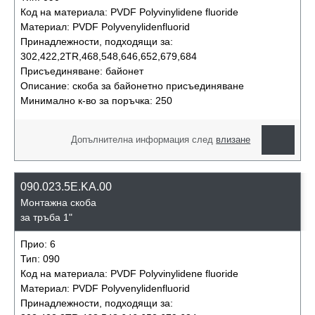
Код на материала:
PVDF Polyvinylidene fluoride
Материал:
PVDF Polyvenylidenfluorid
Принадлежности, подходящи за:
302,422,2TR,468,548,646,652,679,684
Присъединяване:
байонет
Описание:
скоба за байонетно присъединяване
Минимално к-во за поръчка:
250
Допълнителна информация след
влизане
090.023.5E.KA.00
Монтажна скоба
за тръба 1"
Прио:
6
Тип:
090
Код на материала:
PVDF Polyvinylidene fluoride
Материал:
PVDF Polyvenylidenfluorid
Принадлежности, подходящи за: