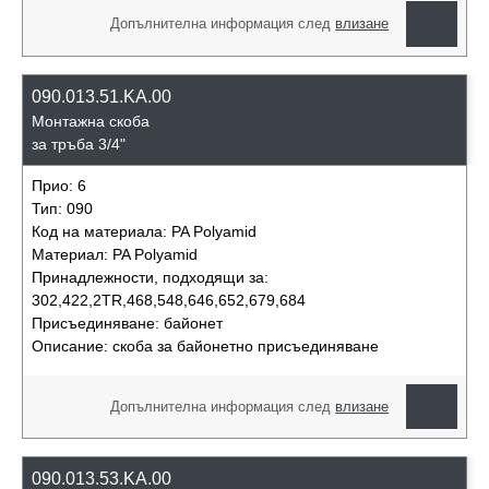
Допълнителна информация след
влизане
090.013.51.KA.00
Монтажна скоба
за тръба 3/4"
Прио:
6
Тип:
090
Код на материала:
PA Polyamid
Материал:
PA Polyamid
Принадлежности, подходящи за:
302,422,2TR,468,548,646,652,679,684
Присъединяване:
байонет
Описание:
скоба за байонетно присъединяване
Допълнителна информация след
влизане
090.013.53.KA.00