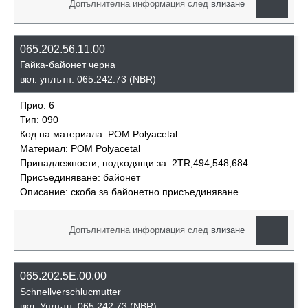
Допълнителна информация след
влизане
065.202.56.11.00
Гайка-байонет черна
вкл. уплътн. 065.242.73 (NBR)
Прио:
6
Тип:
090
Код на материала:
POM Polyacetal
Материал:
POM Polyacetal
Принадлежности, подходящи за:
2TR,494,548,684
Присъединяване:
байонет
Описание:
скоба за байонетно присъединяване
Допълнителна информация след
влизане
065.202.5E.00.00
Schnellverschluсmutter
вкл. Уплътн. 065.242.73 (NBR)