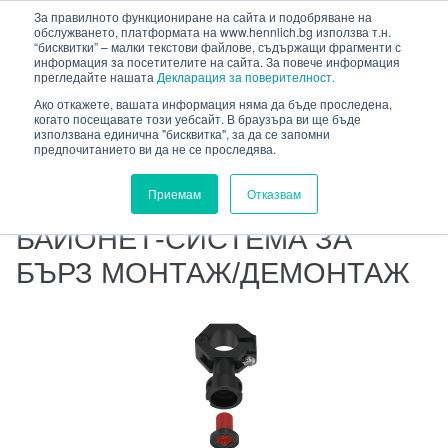
HENNLICH
За правилното функциониране на сайта и подобряване на
сновното съдържание
обслужването, платформата на www.hennlich.bg използва т.н.
“бисквитки” – малки текстови файлове, съдържащи фрагменти с
информация за посетителите на сайта. За повече информация
прегледайте нашата
Декларация за поверителност.
Ако откажете, вашата информация няма да бъде проследена,
когато посещавате този уебсайт. В браузъра ви ще бъде
HENNLICH.BG
ПРОДУКТИ
ФЛУИДНА ТЕХНИКА
използвана единична "бисквитка", за да се запомни
предпочитанието ви да не се проследява.
ПРЕЦИЗНИ ДЮЗИ
ПРИНАДЛЕЖНОСТИ ЗА ДЮЗИ
Приемам
Отказвам
БАЙОНЕТ-СИСТЕМА ЗА БЪРЗ МОНТАЖ/ДЕМОНТАЖ
БАЙОНЕТ-СИСТЕМА ЗА
БЪРЗ МОНТАЖ/ДЕМОНТАЖ