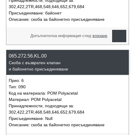
Принадлежности, подходящи за:
302,422,2TR,468,548,646,652,679,684
Присъединяване:
байонет
Описание:
скоба за байонетно присъединяване
Допълнителна информация след
влизане
065.272.56.KL.00
Скоба с възвратен клапан
и байонетно присъединяване
Прио:
6
Тип:
090
Код на материала:
POM Polyacetal
Материал:
POM Polyacetal
Принадлежности, подходящи за:
302,422,2TR,468,548,646,652,679,684
Присъединяване:
Null
Описание:
скоба за байонетно присъединяване