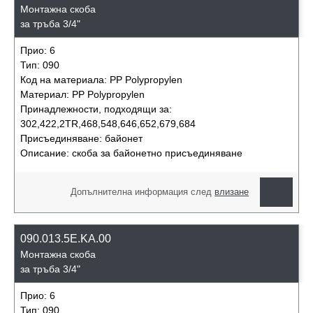
Монтажна скоба
за тръба 3/4"
Прио:
6
Тип:
090
Код на материала:
PP Polypropylen
Материал:
PP Polypropylen
Принадлежности, подходящи за:
302,422,2TR,468,548,646,652,679,684
Присъединяване:
байонет
Описание:
скоба за байонетно присъединяване
Допълнителна информация след
влизане
090.013.5E.KA.00
Монтажна скоба
за тръба 3/4"
Прио:
6
Тип:
090