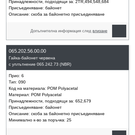
Принадлежности, подходящи за:
2TR,494,548,684
Присъединяване:
байонет
Описание:
скоба за байонетно присъединяване
Допълнителна информация след
влизане
065.202.56.00.00
Гайка-байонет червена
с уплътнение 065.242.73 (NBR)
Прио:
6
Тип:
090
Код на материала:
POM Polyacetal
Материал:
POM Polyacetal
Принадлежности, подходящи за:
652,679
Присъединяване:
байонет
Описание:
скоба за байонетно присъединяване
Минимално к-во за поръчка:
25