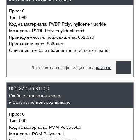
Прио:
6
Тип:
090
Код на материала:
PVDF Polyvinylidene fluoride
Материал:
PVDF Polyvenylidenfluorid
Принадлежности, подходящи за:
652,679
Присъединяване:
байонет
Описание:
скоба за байонетно присъединяване
Допълнителна информация след
влизане
065.272.56.KH.00
Скоба с възвратен клапан
и байонетно присъединяване
Прио:
6
Тип:
090
Код на материала:
POM Polyacetal
Материал:
POM Polyacetal