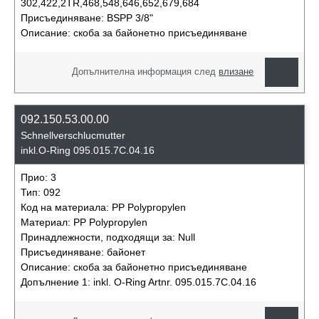
302,422,2TR,468,548,646,652,679,684
Присъединяване:
BSPP 3/8"
Описание:
скоба за байонетно присъединяване
Допълнителна информация след
влизане
092.150.53.00.00
Schnellverschluсmutter
inkl.O-Ring 095.015.7C.04.16
Прио:
3
Тип:
092
Код на материала:
PP Polypropylen
Материал:
PP Polypropylen
Принадлежности, подходящи за:
Null
Присъединяване:
байонет
Описание:
скоба за байонетно присъединяване
Допълнение 1:
inkl. O-Ring Artnr. 095.015.7C.04.16