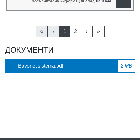
Допълнителна информация след
влизане
1
2
ДОКУМЕНТИ
Bayonet sistema.pdf
2 MB