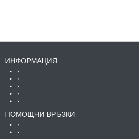
ИНФОРМАЦИЯ
›
За нас
›
Продукти
›
Новини
›
Приложения
›
Проекти
ПОМОЩНИ ВРЪЗКИ
›
Данни за фирмата
›
Общи условия