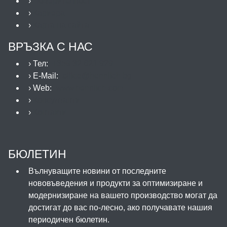
›
Поверителност
›
Кариера
›
Карта на сайта
ВРЪЗКА С НАС
› Тел:
+359 32 621 929
› E-Mail:
office@hennlich.bg
› Web:
www.hennlich.com
›
Консултанти
›
Контакти
БЮЛЕТИН
Вълнуващите новини от последните
нововъведения и продукти за оптимизиране и
модернизиране на вашето производство могат да
достигат до вас по-лесно, ако получавате нашия
периодичен бюлетин.