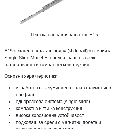
Плоска направляваща тип E15
E15 е линеен плъзгащ водач (slide rail) от серията
Single Slide Model E, предназначен за леки
натоварвания и компактни конструкции.
Основни характеристики:
изработен от алуминиевa сплав (алуминиев
профил)
еднорелсова система (single slide)
компактна и тънка конструкция
висока корозионна устойчивост
подходящ за среди с магнитни полета и