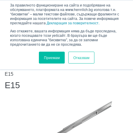
HENNLICH
За правилното функциониране на сайта и подобряване на
сновното съдържание
обслужването, платформата на www.hennlich.bg използва т.н.
“бисквитки” – малки текстови файлове, съдържащи фрагменти с
информация за посетителите на сайта. За повече информация
прегледайте нашата
Декларация за поверителност.
Ако откажете, вашата информация няма да бъде проследена,
когато посещавате този уебсайт. В браузъра ви ще бъде
HENNLICH.BG
ПРОДУКТИ
използвана единична "бисквитка", за да се запомни
предпочитанието ви да не се проследява.
ЛИНЕЙНА ТЕХНИКА
ЛИНЕЙНИ ЛАГЕРИ THK
ЛИНЕЙНИ НАПРАВЛЯВАЩИ
Приемам
Отказвам
ПЛОСКИ НАПРАВЛЯВАЩИ И ТЕЛЕСКОПИЧНИ
ВОДАЧИ
E15
E15