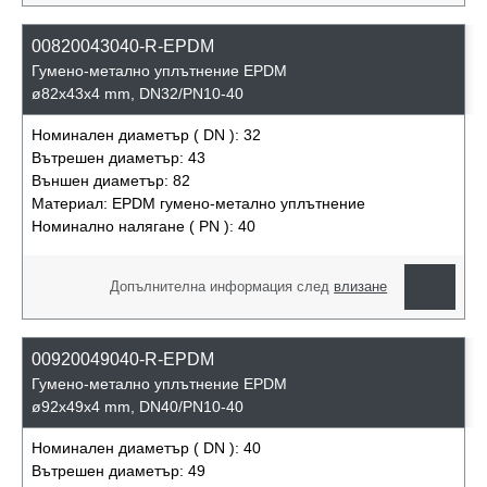
00820043040-R-EPDM
Гумено-метално уплътнение EPDM
ø82x43x4 mm, DN32/PN10-40
Номинален диаметър ( DN ):
32
Вътрешен диаметър:
43
Външен диаметър:
82
Материал:
EPDM гумено-метално уплътнение
Номинално налягане ( PN ):
40
Допълнителна информация след
влизане
00920049040-R-EPDM
Гумено-метално уплътнение EPDM
ø92x49x4 mm, DN40/PN10-40
Номинален диаметър ( DN ):
40
Вътрешен диаметър:
49