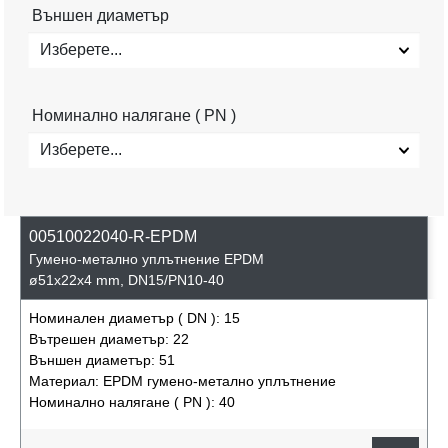
Външен диаметър
Изберете...
Номинално налягане ( PN )
Изберете...
00510022040-R-EPDM
Гумено-метално уплътнение EPDM
ø51x22x4 mm, DN15/PN10-40
Номинален диаметър ( DN ):
15
Вътрешен диаметър:
22
Външен диаметър:
51
Материал:
EPDM гумено-метално уплътнение
Номинално налягане ( PN ):
40