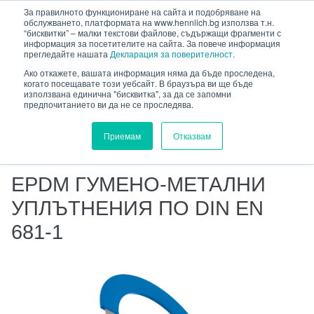
HENNLICH
За правилното функциониране на сайта и подобряване на
сновното съдържание
обслужването, платформата на www.hennlich.bg използва т.н.
“бисквитки” – малки текстови файлове, съдържащи фрагменти с
информация за посетителите на сайта. За повече информация
прегледайте нашата
Декларация за поверителност.
Ако откажете, вашата информация няма да бъде проследена,
когато посещавате този уебсайт. В браузъра ви ще бъде
HENNLICH.BG
ПРОДУКТИ
УПЛЪТНИТЕЛИ
използвана единична "бисквитка", за да се запомни
предпочитанието ви да не се проследява.
ПЛОСКИ УПЛЪТНИТЕЛИ И ЗАГОТОВКИ
ГУМЕНО-МЕТАЛНИ УПЛЪТНИТЕЛИ
Приемам
Отказвам
EPDM ГУМЕНО-МЕТАЛНИ УПЛЪТНЕНИЯ ПО DIN EN
681-1
EPDM ГУМЕНО-МЕТАЛНИ
УПЛЪТНЕНИЯ ПО DIN EN
681-1