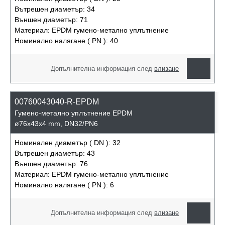
Вътрешен диаметър:
34
Външен диаметър:
71
Материал:
EPDM гумено-метално уплътнение
Номинално налягане ( PN ):
40
Допълнителна информация след
влизане
00760043040-R-EPDM
Гумено-метално уплътнение EPDM
ø76x43x4 mm, DN32/PN6
Номинален диаметър ( DN ):
32
Вътрешен диаметър:
43
Външен диаметър:
76
Материал:
EPDM гумено-метално уплътнение
Номинално налягане ( PN ):
6
Допълнителна информация след
влизане