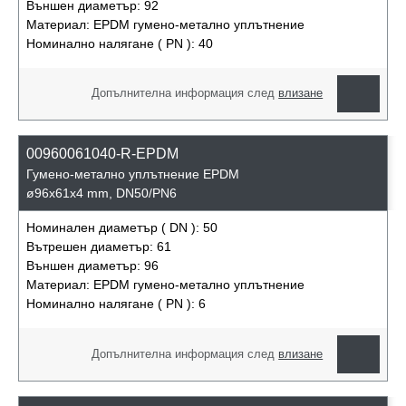
Външен диаметър:
92
Материал:
EPDM гумено-метално уплътнение
Номинално налягане ( PN ):
40
Допълнителна информация след
влизане
00960061040-R-EPDM
Гумено-метално уплътнение EPDM
ø96x61x4 mm, DN50/PN6
Номинален диаметър ( DN ):
50
Вътрешен диаметър:
61
Външен диаметър:
96
Материал:
EPDM гумено-метално уплътнение
Номинално налягане ( PN ):
6
Допълнителна информация след
влизане