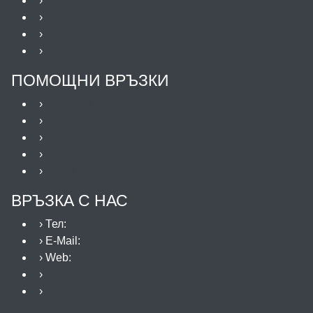
›
Продукти
›
Новини
›
Приложения
›
Проекти
ПОМОЩНИ ВРЪЗКИ
›
Данни за фирмата
›
Общи условия
›
Поверителност
›
Кариера
›
Карта на сайта
ВРЪЗКА С НАС
› Тел:
+359 32 621 929
› E-Mail:
office@hennlich.bg
› Web:
www.hennlich.com
›
Консултанти
›
Контакти