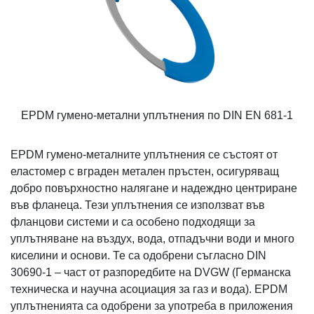
EPDM гумено-метални уплътнения по DIN EN 681-1
EPDM гумено-металните уплътнения се състоят от
еластомер с вграден метален пръстен, осигуряващ
добро повърхностно налягане и надеждно центриране
във фланеца. Тези уплътнения се използват във
фланцови системи и са особено подходящи за
уплътняване на въздух, вода, отпадъчни води и много
киселини и основи. Те са одобрени съгласно DIN
30690-1 – част от разпоредбите на DVGW (Германска
техническа и научна асоциация за газ и вода). EPDM
уплътненията са одобрени за употреба в приложения