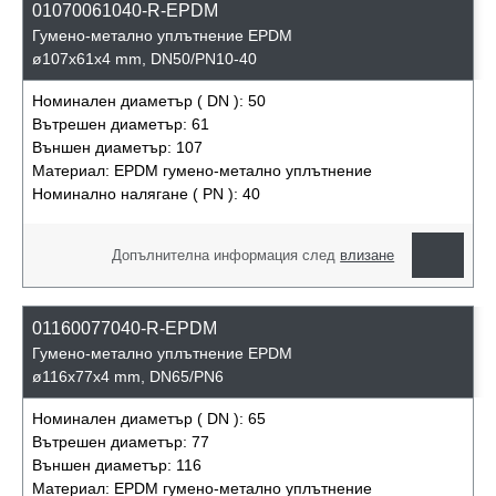
01070061040-R-EPDM
Гумено-метално уплътнение EPDM
ø107x61x4 mm, DN50/PN10-40
Номинален диаметър ( DN ):
50
Вътрешен диаметър:
61
Външен диаметър:
107
Материал:
EPDM гумено-метално уплътнение
Номинално налягане ( PN ):
40
Допълнителна информация след
влизане
01160077040-R-EPDM
Гумено-метално уплътнение EPDM
ø116x77x4 mm, DN65/PN6
Номинален диаметър ( DN ):
65
Вътрешен диаметър:
77
Външен диаметър:
116
Материал:
EPDM гумено-метално уплътнение