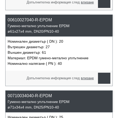
Допълнителна информация след
влизане
00610027040-R-EPDM
Гумено-метално уплътнение EPDM
ø61x27x4 mm, DN20/PN10-40
Номинален диаметър ( DN ):
20
Вътрешен диаметър:
27
Външен диаметър:
61
Материал:
EPDM гумено-метално уплътнение
Номинално налягане ( PN ):
40
Допълнителна информация след
влизане
00710034040-R-EPDM
Гумено-метално уплътнение EPDM
ø71x34x4 mm, DN25/PN10-40
Номинален диаметър ( DN ):
25