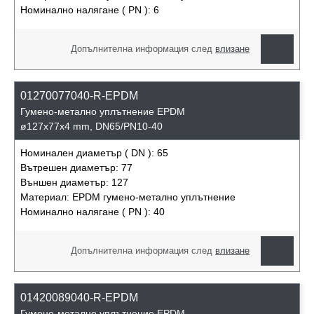
Номинално налягане ( PN ):
6
Допълнителна информация след
влизане
01270077040-R-EPDM
Гумено-метално уплътнение EPDM
ø127x77x4 mm, DN65/PN10-40
Номинален диаметър ( DN ):
65
Вътрешен диаметър:
77
Външен диаметър:
127
Материал:
EPDM гумено-метално уплътнение
Номинално налягане ( PN ):
40
Допълнителна информация след
влизане
01420089040-R-EPDM
Гумено-метално уплътнение EPDM