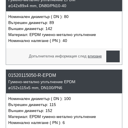
ø142x89x4 mm, DN80/PN10-40
Номинален диаметър ( DN ):
80
Вътрешен диаметър:
89
Външен диаметър:
142
Материал:
EPDM гумено-метално уплътнение
Номинално налягане ( PN ):
40
Допълнителна информация след
влизане
01520115050-R-EPDM
Гумено-метално уплътнение EPDM
ø152x115x5 mm, DN100/PN6
Номинален диаметър ( DN ):
100
Вътрешен диаметър:
115
Външен диаметър:
152
Материал:
EPDM гумено-метално уплътнение
Номинално налягане ( PN ):
6