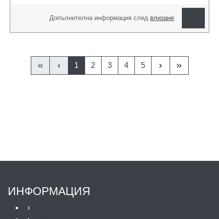
Допълнителна информация след
влизане
1
2
3
4
5
ИНФОРМАЦИЯ
›
За нас