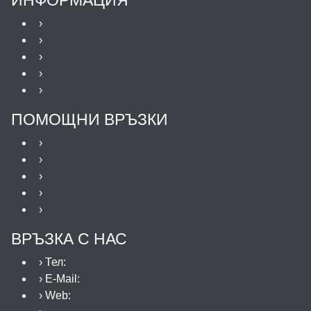
ИНФОРМАЦИЯ
›
За нас
›
Продукти
›
Новини
›
Приложения
›
Проекти
ПОМОЩНИ ВРЪЗКИ
›
Данни за фирмата
›
Общи условия
›
Поверителност
›
Кариера
›
Карта на сайта
ВРЪЗКА С НАС
› Тел:
+359 32 621 929
› E-Mail:
office@hennlich.bg
› Web:
www.hennlich.com