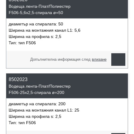
Водеща лента-Плат/Полиестер
F506-5,6x2,5-спирала ø=50
диаметър на спиралата:
50
Ширина на монтажния канал L1:
5,6
Ширина на профила s:
2,5
Тип:
тип F506
Допълнителна информация след
влизане
8502023
Водеща лента-Плат/Полиестер
F506-25x2,5-спирала ø=200
диаметър на спиралата:
200
Ширина на монтажния канал L1:
25
Ширина на профила s:
2,5
Тип:
тип F506