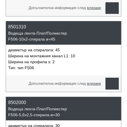
Допълнителна информация след
влизане
8501310
Водеща лента-Плат/Полиестер
F506-10x2-спирала ø=45
диаметър на спиралата:
45
Ширина на монтажния канал L1:
10
Ширина на профила s:
2
Тип:
тип F506
Допълнителна информация след
влизане
8502000
Водеща лента-Плат/Полиестер
F506-5,6x2,5-спирала ø=30
диаметър на спиралата:
30