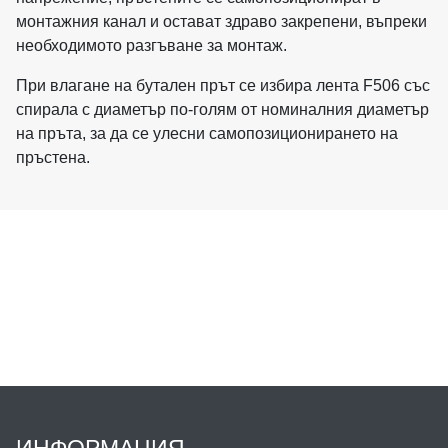
монтажния канал и остават здраво закрепени, въпреки
необходимото разгъване за монтаж.
При влагане на бутален прът се избира лента F506 със
спирала с диаметър по-голям от номиналния диаметър
на пръта, за да се улесни самопозиционирането на
пръстена.