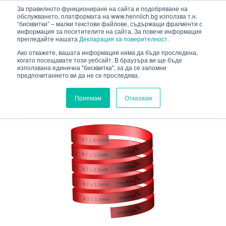
HENNLICH
За правилното функциониране на сайта и подобряване на
сновното съдържание
обслужването, платформата на www.hennlich.bg използва т.н.
“бисквитки” – малки текстови файлове, съдържащи фрагменти с
информация за посетителите на сайта. За повече информация
прегледайте нашата
Декларация за поверителност.
Ако откажете, вашата информация няма да бъде проследена,
когато посещавате този уебсайт. В браузъра ви ще бъде
HENNLICH.BG
ПРОДУКТИ
УПЛЪТНИТЕЛИ
използвана единична "бисквитка", за да се запомни
предпочитанието ви да не се проследява.
ХИДРАВЛИЧНИ УПЛЪТНИТЕЛИ
ВОДАЧИ
F506
F506
Приемам
Отказвам