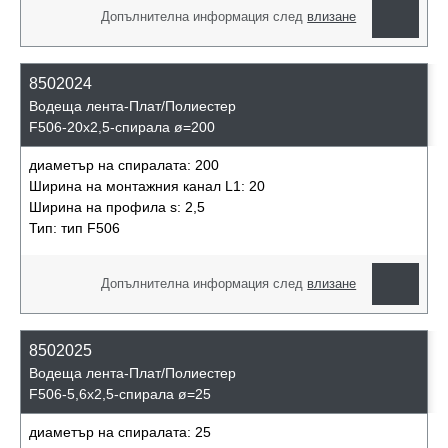
Допълнителна информация след
влизане
8502024
Водеща лента-Плат/Полиестер
F506-20x2,5-спирала ø=200
диаметър на спиралата:
200
Ширина на монтажния канал L1:
20
Ширина на профила s:
2,5
Тип:
тип F506
Допълнителна информация след
влизане
8502025
Водеща лента-Плат/Полиестер
F506-5,6x2,5-спирала ø=25
диаметър на спиралата:
25