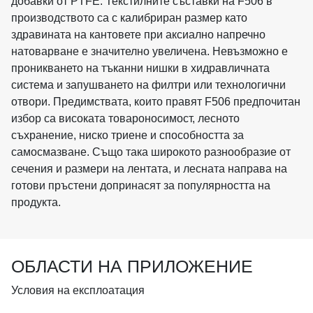
добавки от PTFE. Текстилните съставки на F506 в
производството са с калибриран размер като
здравината на кантовете при аксиално напречно
натоварване е значително увеличена. Невъзможно е
проникването на тъканни нишки в хидравличната
система и запушването на филтри или технологични
отвори. Предимствата, които правят F506 предпочитан
избор са високата товароносимост, лесното
съхранение, ниско триене и способността за
самосмазване. Също така широкото разнообразие от
сечения и размери на лентата, и лесната направа на
готови пръстени допринасят за популярността на
продукта.
ОБЛАСТИ НА ПРИЛОЖЕНИЕ
Условия на експлоатация