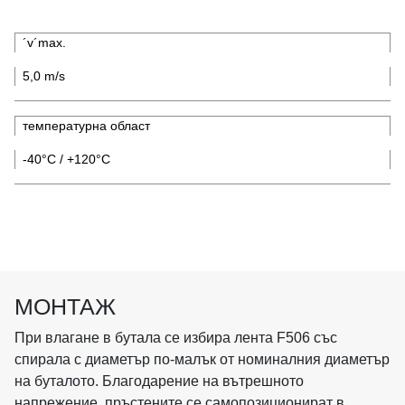
´v´max.
5,0 m/s
температурна област
-40°C / +120°C
МОНТАЖ
При влагане в бутала се избира лента F506 със
спирала с диаметър по-малък от номиналния диаметър
на буталото. Благодарение на вътрешното
напрежение, пръстените се самопозиционират в