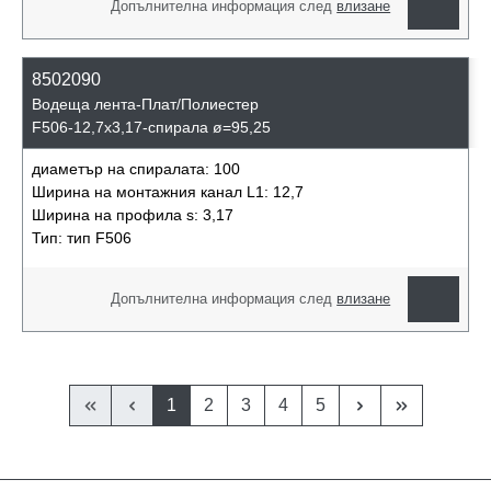
Допълнителна информация след
влизане
8502090
Водеща лента-Плат/Полиестер
F506-12,7x3,17-спирала ø=95,25
диаметър на спиралата:
100
Ширина на монтажния канал L1:
12,7
Ширина на профила s:
3,17
Тип:
тип F506
Допълнителна информация след
влизане
1
2
3
4
5