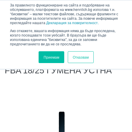
HENNLICH
За правилното функциониране на сайта и подобряване на
сновното съдържание
обслужването, платформата на www.hennlich.bg използва т.н.
“бисквитки” – малки текстови файлове, съдържащи фрагменти с
информация за посетителите на сайта. За повече информация
прегледайте нашата
Декларация за поверителност.
Ако откажете, вашата информация няма да бъде проследена,
когато посещавате този уебсайт. В браузъра ви ще бъде
HENNLICH.BG
ПРОДУКТИ
използвана единична "бисквитка", за да се запомни
предпочитанието ви да не се проследява.
ПРУЖИНИ И МАШИННИ ЕЛЕМЕНТИ
ЗАЩИТНИ ПОКРИТИЯ
ЧИСТАЧИ
Приемам
Отказвам
FBA 18/25 ГУМЕНА УСТНА
FBA 18/25 ГУМЕНА УСТНА