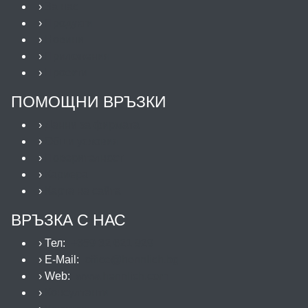
›
За нас
›
Продукти
›
Новини
›
Приложения
›
Проекти
ПОМОЩНИ ВРЪЗКИ
›
Данни за фирмата
›
Общи условия
›
Поверителност
›
Кариера
›
Карта на сайта
ВРЪЗКА С НАС
› Тел:
+359 32 621 929
› E-Mail:
office@hennlich.bg
› Web:
www.hennlich.com
›
Консултанти