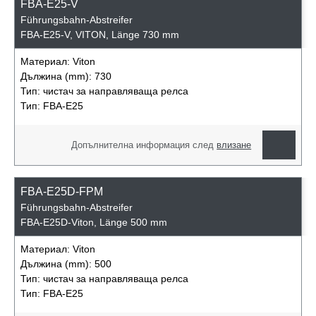
FBA-E25-V
Führungsbahn-Abstreifer
FBA-E25-V, VITON, Länge 730 mm
Материал:
Viton
Дължина (mm):
730
Тип:
чистач за направляваща релса
Тип:
FBA-E25
Допълнителна информация след
влизане
FBA-E25D-FPM
Führungsbahn-Abstreifer
FBA-E25D-Viton, Länge 500 mm
Материал:
Viton
Дължина (mm):
500
Тип:
чистач за направляваща релса
Тип:
FBA-E25