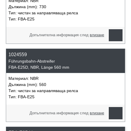
Материал:
NBR
Дължина (mm):
730
Тип:
чистач за направляваща релса
Тип:
FBA-E25
Допълнителна информация след
влизане
1024559
Führungsbahn-Abstreifer
FBA-E25D, NBR, Länge 560 mm
Материал:
NBR
Дължина (mm):
560
Тип:
чистач за направляваща релса
Тип:
FBA-E25
Допълнителна информация след
влизане