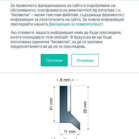
HENNLICH
За правилното функциониране на сайта и подобряване на
сновното съдържание
обслужването, платформата на www.hennlich.bg използва т.н.
“бисквитки” – малки текстови файлове, съдържащи фрагменти с
информация за посетителите на сайта. За повече информация
прегледайте нашата
Декларация за поверителност.
Ако откажете, вашата информация няма да бъде проследена,
когато посещавате този уебсайт. В браузъра ви ще бъде
HENNLICH.BG
ПРОДУКТИ
използвана единична "бисквитка", за да се запомни
предпочитанието ви да не се проследява.
ПРУЖИНИ И МАШИННИ ЕЛЕМЕНТИ
ЗАЩИТНИ ПОКРИТИЯ
ЧИСТАЧИ
FBA-E 25
Приемам
Отказвам
FBA-E 25