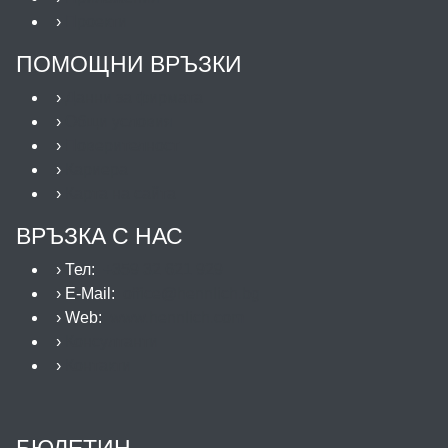
›
Проекти
ПОМОЩНИ ВРЪЗКИ
›
Данни за фирмата
›
Общи условия
›
Поверителност
›
Кариера
›
Карта на сайта
ВРЪЗКА С НАС
› Тел:
+359 32 621 929
› E-Mail:
office@hennlich.bg
› Web:
www.hennlich.com
›
Консултанти
›
Контакти