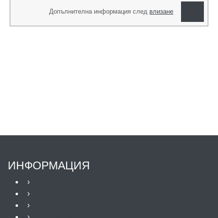
Допълнителна информация след
влизане
ИНФОРМАЦИЯ
›
За нас
›
Продукти
›
Новини
›
Приложения