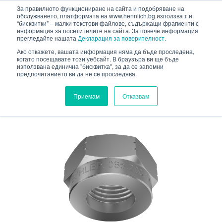
HENNLICH
За правилното функциониране на сайта и подобряване на
сновното съдържание
обслужването, платформата на www.hennlich.bg използва т.н.
“бисквитки” – малки текстови файлове, съдържащи фрагменти с
информация за посетителите на сайта. За повече информация
прегледайте нашата
Декларация за поверителност.
Ако откажете, вашата информация няма да бъде проследена,
когато посещавате този уебсайт. В браузъра ви ще бъде
HENNLICH.BG
ПРОДУКТИ
ФЛУИДНА ТЕХНИКА
използвана единична "бисквитка", за да се запомни
предпочитанието ви да не се проследява.
ПРЕЦИЗНИ ДЮЗИ
ПРИНАДЛЕЖНОСТИ ЗА ДЮЗИ
ГАЙКИ
Приемам
Отказвам
ГАЙКИ