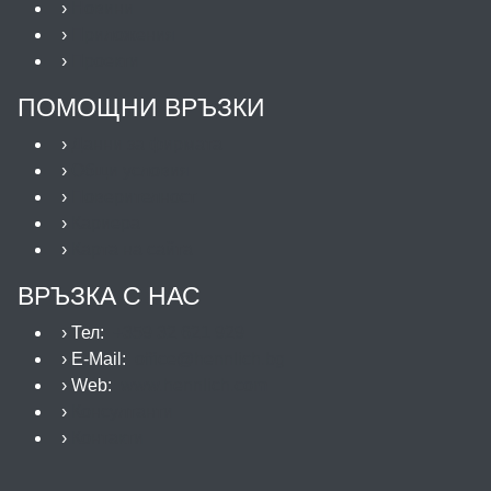
›
Новини
›
Приложения
›
Проекти
ПОМОЩНИ ВРЪЗКИ
›
Данни за фирмата
›
Общи условия
›
Поверителност
›
Кариера
›
Карта на сайта
ВРЪЗКА С НАС
› Тел:
+359 32 621 929
› E-Mail:
office@hennlich.bg
› Web:
www.hennlich.com
›
Консултанти
›
Контакти