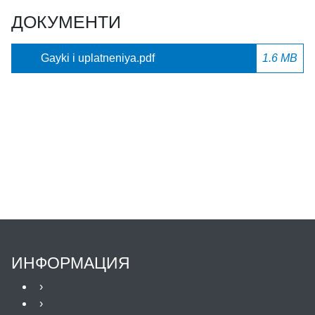
ДОКУМЕНТИ
Gayki i uplatneniya.pdf
1.6 MB
ИНФОРМАЦИЯ
›
За нас
›
Продукти