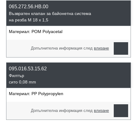
065.272.56.HB.00
Възвратен клапан за байонетна система
на резба М 18 x 1,5
Материал:
POM Polyacetal
Допълнителна информация след
влизане
095.016.53.15.62
Филтър
сито 0,08 mm
Материал:
PP Polypropylen
Допълнителна информация след
влизане