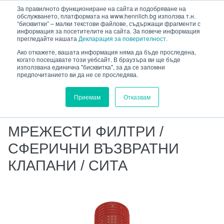
HENNLICH
За правилното функциониране на сайта и подобряване на
сновното съдържание
обслужването, платформата на www.hennlich.bg използва т.н.
“бисквитки” – малки текстови файлове, съдържащи фрагменти с
информация за посетителите на сайта. За повече информация
прегледайте нашата
Декларация за поверителност.
Ако откажете, вашата информация няма да бъде проследена,
когато посещавате този уебсайт. В браузъра ви ще бъде
HENNLICH.BG
ПРОДУКТИ
ФЛУИДНА ТЕХНИКА
използвана единична "бисквитка", за да се запомни
предпочитанието ви да не се проследява.
ПРЕЦИЗНИ ДЮЗИ
ПРИНАДЛЕЖНОСТИ ЗА ДЮЗИ
Приемам
Отказвам
МРЕЖЕСТИ ФИЛТРИ / СФЕРИЧНИ ВЪЗВРАТНИ
КЛАПАНИ / СИТА
МРЕЖЕСТИ ФИЛТРИ /
СФЕРИЧНИ ВЪЗВРАТНИ
КЛАПАНИ / СИТА