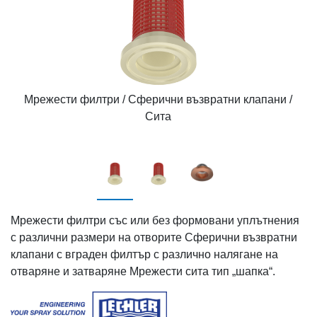
Мрежести филтри / Сферични възвратни клапани /
Сита
Мрежести филтри със или без формовани уплътнения
с различни размери на отворите Сферични възвратни
клапани с вграден филтър с различно налягане на
отваряне и затваряне Мрежести сита тип „шапка“.