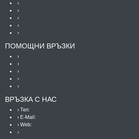
›
За нас
›
Продукти
›
Новини
›
Приложения
›
Проекти
ПОМОЩНИ ВРЪЗКИ
›
Данни за фирмата
›
Общи условия
›
Поверителност
›
Кариера
›
Карта на сайта
ВРЪЗКА С НАС
› Тел:
+359 32 621 929
› E-Mail:
office@hennlich.bg
› Web:
www.hennlich.com
›
Консултанти