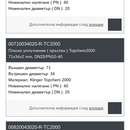
Номинално налягане ( PN ):
40
Номинален диаметър ( DN ):
20
Допълнителна информация след
влизане
00710034020-R-TC2000
Плоско уплътнение ( пръстен ) Topchem2000
71x34x2 mm, DN25/PN10-40
Външен диаметър:
71
Вътрешен диаметър:
34
Материал:
Klinger Topchem 2000
Номинално налягане ( PN ):
40
Номинален диаметър ( DN ):
25
Допълнителна информация след
влизане
00820043020-R-TC2000