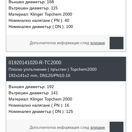
Външен диаметър:
168
Вътрешен диаметър:
115
Материал:
Klinger Topchem 2000
Номинално налягане ( PN ):
40
Номинален диаметър ( DN ):
100
Допълнителна информация след
влизане
01920141020-R-TC2000
Плоско уплътнение ( пръстен ) Topchem2000
192x141x2 mm, DN125/PN10-16
Външен диаметър:
192
Вътрешен диаметър:
141
Материал:
Klinger Topchem 2000
Номинално налягане ( PN ):
16
Номинален диаметър ( DN ):
125
Допълнителна информация след
влизане