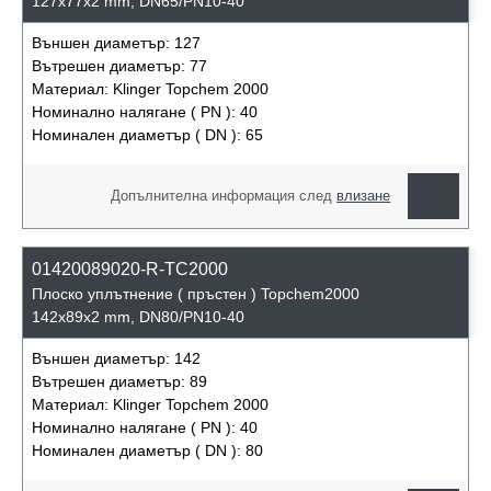
127x77x2 mm, DN65/PN10-40
Външен диаметър:
127
Вътрешен диаметър:
77
Материал:
Klinger Topchem 2000
Номинално налягане ( PN ):
40
Номинален диаметър ( DN ):
65
Допълнителна информация след
влизане
01420089020-R-TC2000
Плоско уплътнение ( пръстен ) Topchem2000
142x89x2 mm, DN80/PN10-40
Външен диаметър:
142
Вътрешен диаметър:
89
Материал:
Klinger Topchem 2000
Номинално налягане ( PN ):
40
Номинален диаметър ( DN ):
80