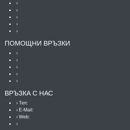
›
За нас
›
Продукти
›
Новини
›
Приложения
›
Проекти
ПОМОЩНИ ВРЪЗКИ
›
Данни за фирмата
›
Общи условия
›
Поверителност
›
Кариера
›
Карта на сайта
ВРЪЗКА С НАС
› Тел:
+359 32 621 929
› E-Mail:
office@hennlich.bg
› Web:
www.hennlich.com
›
Консултанти