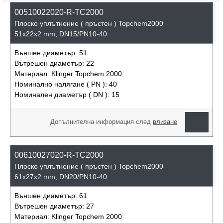
00510022020-R-TC2000
Плоско уплътнение ( пръстен ) Topchem2000
51x22x2 mm, DN15/PN10-40
Външен диаметър:
51
Вътрешен диаметър:
22
Материал:
Klinger Topchem 2000
Номинално налягане ( PN ):
40
Номинален диаметър ( DN ):
15
Допълнителна информация след
влизане
00610027020-R-TC2000
Плоско уплътнение ( пръстен ) Topchem2000
61x27x2 mm, DN20/PN10-40
Външен диаметър:
61
Вътрешен диаметър:
27
Материал:
Klinger Topchem 2000