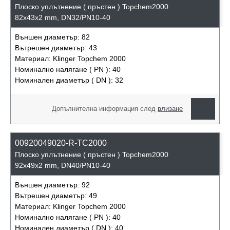
Плоско уплътнение ( пръстен ) Topchem2000
82x43x2 mm, DN32/PN10-40
Външен диаметър:
82
Вътрешен диаметър:
43
Материал:
Klinger Topchem 2000
Номинално налягане ( PN ):
40
Номинален диаметър ( DN ):
32
Допълнителна информация след
влизане
00920049020-R-TC2000
Плоско уплътнение ( пръстен ) Topchem2000
92x49x2 mm, DN40/PN10-40
Външен диаметър:
92
Вътрешен диаметър:
49
Материал:
Klinger Topchem 2000
Номинално налягане ( PN ):
40
Номинален диаметър ( DN ):
40