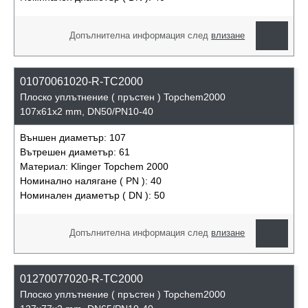
Допълнителна информация след
влизане
01070061020-R-TC2000
Плоско уплътнение ( пръстен ) Topchem2000
107x61x2 mm, DN50/PN10-40
Външен диаметър:
107
Вътрешен диаметър:
61
Материал:
Klinger Topchem 2000
Номинално налягане ( PN ):
40
Номинален диаметър ( DN ):
50
Допълнителна информация след
влизане
01270077020-R-TC2000
Плоско уплътнение ( пръстен ) Topchem2000