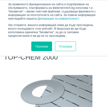
HENNLICH
За правилното функциониране на сайта и подобряване на
сновното съдържание
обслужването, платформата на www.hennlich.bg използва т.н.
“бисквитки” – малки текстови файлове, съдържащи фрагменти с
информация за посетителите на сайта. За повече информация
прегледайте нашата
Декларация за поверителност.
Ако откажете, вашата информация няма да бъде проследена,
когато посещавате този уебсайт. В браузъра ви ще бъде
HENNLICH.BG
ПРОДУКТИ
УПЛЪТНИТЕЛИ
използвана единична "бисквитка", за да се запомни
предпочитанието ви да не се проследява.
ПЛОСКИ УПЛЪТНИТЕЛИ И ЗАГОТОВКИ
ПОПУЛЯРНИ УПЛЪТНИТЕЛНИ МАТЕРИАЛИ
Приемам
Отказвам
TOP-CHEM 2000
TOP-CHEM 2000