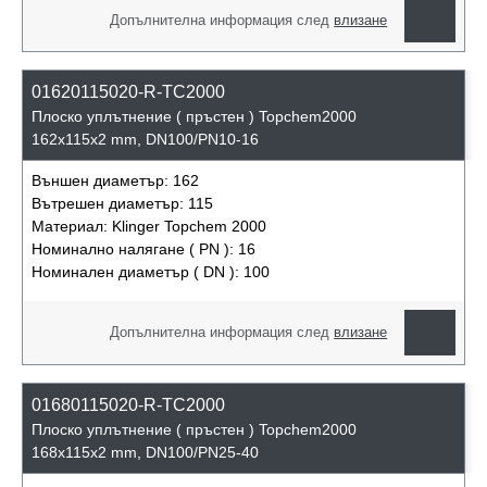
Допълнителна информация след
влизане
01620115020-R-TC2000
Плоско уплътнение ( пръстен ) Topchem2000
162x115x2 mm, DN100/PN10-16
Външен диаметър:
162
Вътрешен диаметър:
115
Материал:
Klinger Topchem 2000
Номинално налягане ( PN ):
16
Номинален диаметър ( DN ):
100
Допълнителна информация след
влизане
01680115020-R-TC2000
Плоско уплътнение ( пръстен ) Topchem2000
168x115x2 mm, DN100/PN25-40