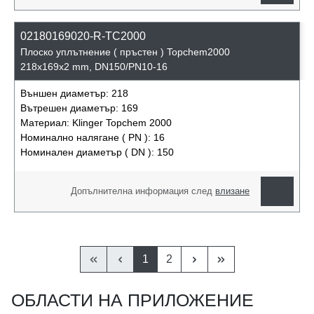
02180169020-R-TC2000
Плоско уплътнение ( пръстен ) Topchem2000
218x169x2 mm, DN150/PN10-16
Външен диаметър:
218
Вътрешен диаметър:
169
Материал:
Klinger Topchem 2000
Номинално налягане ( PN ):
16
Номинален диаметър ( DN ):
150
Допълнителна информация след
влизане
1
2
ОБЛАСТИ НА ПРИЛОЖЕНИЕ