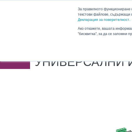
HENNLICH
сновното съдържание
За правилното функциониране н
текстови файлове, съдържащи 
Продукти
Приложен
Декларация за поверителност.
Падащо меню Прод
Ако откажете, вашата информац
"бисквитка", за да се запомни 
HENNLICH.BG
ПРОДУКТИ
ИЗМЕРВАТ
УНИВЕРСАЛНИ 