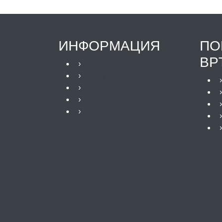
ИНФОРМАЦИЯ
ПО
ВР
›
За нас
›
Продукти
›
Новини
›
Приложения
›
Проекти