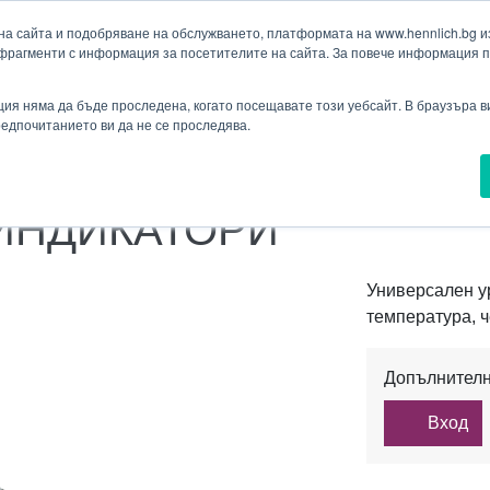
а сайта и подобряване на обслужването, платформата на www.hennlich.bg изп
фрагменти с информация за посетителите на сайта. За повече информация 
Търсене
ия
Проекти
Новини
Контакти
укти
Падащо меню Контакти
ия няма да бъде проследена, когато посещавате този уебсайт. В браузъра 
предпочитанието ви да не се проследява.
ЕЛНА ТЕХНИКА
ДИСПЛЕИ И КОНТРОЛЕРИ
УНИВЕР
ИНДИКАТОРИ
Универсален у
температура, ч
Допълнителн
Вход