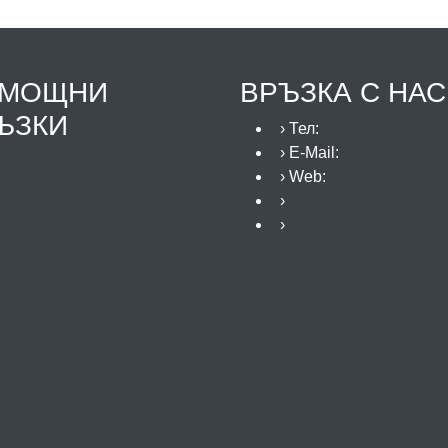
МОЩНИ
ВРЪЗКА С НАС
ЪЗКИ
› Тел:
+359 32 621 929
› E-Mail:
office@hennli
›
Данни за фирмата
› Web:
www.hennlich.
›
Общи условия
›
Консултанти
›
Поверителност
›
Контакти
›
Кариера
›
Карта на сайта