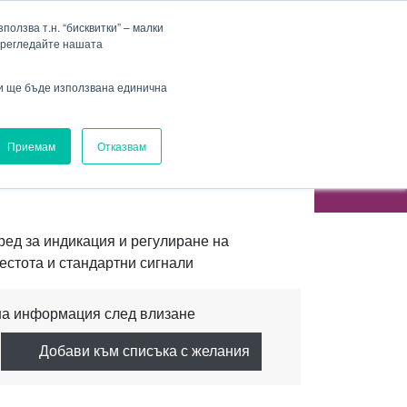
Фирма
Кариера
HENNLICH Group
Падащо меню Фирма
Падащо меню Кариера
олзва т.н. “бисквитки” – малки
прегледайте нашата
Вход
ви ще бъде използвана единична
Приемам
Отказвам
САЛНИ ИНДИКАТОРИ
ред за индикация и регулиране на
естота и стандартни сигнали
а информация след влизане
Добави към списъка с желания