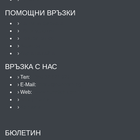
ПОМОЩНИ ВРЪЗКИ
›
Данни за фирмата
›
Общи условия
›
Поверителност
›
Кариера
›
Карта на сайта
ВРЪЗКА С НАС
› Тел:
+359 32 621 929
› E-Mail:
office@hennlich.bg
› Web:
www.hennlich.com
›
Консултанти
›
Контакти
БЮЛЕТИН