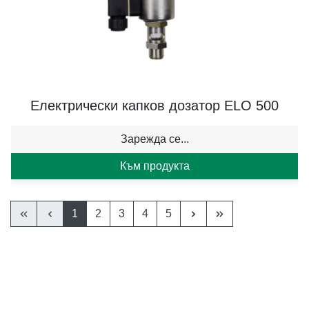
Електрически капков дозатор ELO 500
Зарежда се...
Към продукта
1
2
3
4
5