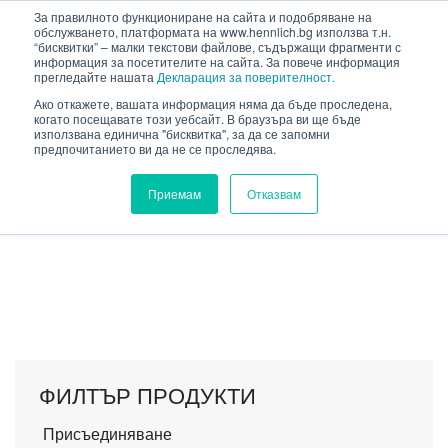
HENNLICH
За правилното функциониране на сайта и подобряване на
сновното съдържание
обслужването, платформата на www.hennlich.bg използва т.н.
“бисквитки” – малки текстови файлове, съдържащи фрагменти с
информация за посетителите на сайта. За повече информация
прегледайте нашата
Декларация за поверителност.
Ако откажете, вашата информация няма да бъде проследена,
когато посещавате този уебсайт. В браузъра ви ще бъде
HENNLICH.BG
ПРОДУКТИ
използвана единична "бисквитка", за да се запомни
предпочитанието ви да не се проследява.
СМАЗОЧНИ СИСТЕМИ
СМАЗОЧНА ТЕХНИКА
КАПКОВИ ДОЗАТОРИ
Приемам
Отказвам
КАПКОВИ ДОЗАТОРИ
ФИЛТЪР ПРОДУКТИ
Присъединяване