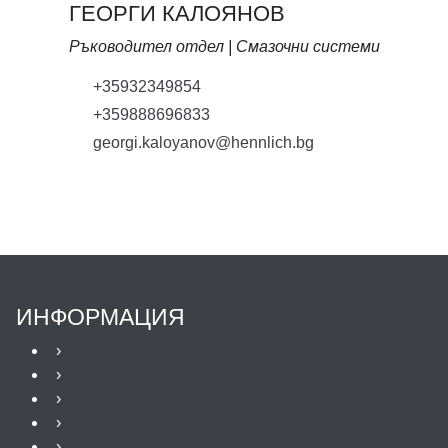
ГЕОРГИ КАЛОЯНОВ
Ръководител отдел | Смазочни системи
+35932349854
+359888696833
georgi.kaloyanov@hennlich.bg
ИНФОРМАЦИЯ
›
За нас
›
Продукти
›
Новини
›
Приложения
›
Проекти