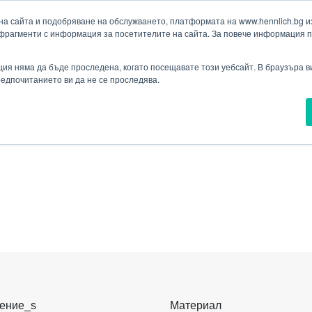
а сайта и подобряване на обслужването, платформата на www.hennlich.bg изп
фрагменти с информация за посетителите на сайта. За повече информация 
Търсене
ия
Проекти
Новини
Контакти
укти
Падащо меню Контакти
ия няма да бъде проследена, когато посещавате този уебсайт. В браузъра 
предпочитанието ви да не се проследява.
ЕЛИ
СТАТИЧНИ УПЛЪТНИТЕЛИ
X-ПРЪСТЕНИ
ение_s
Материал