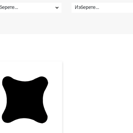
берете...
Изберете...