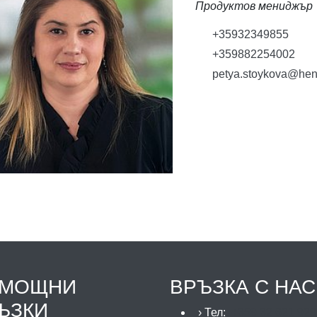
Продуктов мениджър
+35932349855
+359882254002
petya.stoykova@hen
МОЩНИ
ВРЪЗКА С НАС
ЪЗКИ
› Тел:
+359 32 621 929