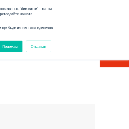
Фирма
Кариера
HENNLICH Group
Падащо меню Фирма
Падащо меню Кариера
олзва т.н. “бисквитки” – малки
прегледайте нашата
Вход
ви ще бъде използвана единична
Приемам
Отказвам