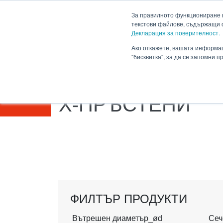
HENNLICH
сновното съдържание
За правилното функциониране н
текстови файлове, съдържащи 
Продукти
Приложен
Декларация за поверителност.
Падащо меню Прод
Ако откажете, вашата информац
"бисквитка", за да се запомни 
HENNLICH.BG
ПРОДУКТИ
УПЛЪТНИТ
X-ПРЪСТЕНИ
ФИЛТЪР ПРОДУКТИ
Вътрешен диаметър_ød
Сеч