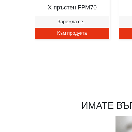
X-пръстен FPM70
Зарежда се...
Към продукта
ИМАТЕ ВЪ